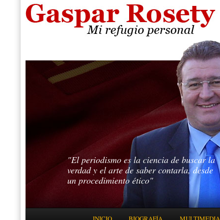
"El periodismo es la ciencia de buscar la
verdad y el arte de saber contarla, desde
un procedimiento ético"
Menú principal
INICIO
BIOGRAFÍA
MULTIMEDIA
IR AL CONTENIDO PRINCIPAL
IR AL CONTENIDO SECUNDARIO