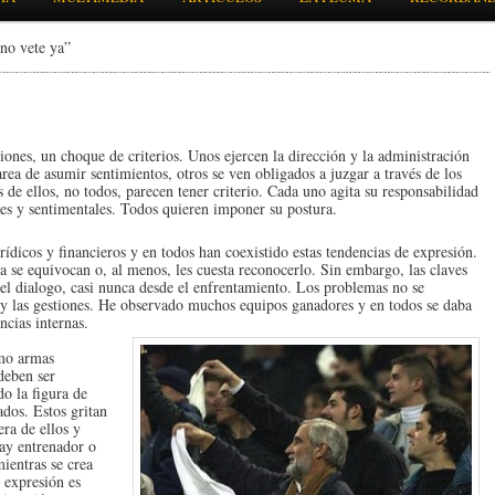
no vete ya”
iones, un choque de criterios. Unos ejercen la dirección y la administración
tarea de asumir sentimientos, otros se ven obligados a juzgar a través de los
de ellos, no todos, parecen tener criterio. Cada uno agita su responsabilidad
les y sentimentales. Todos quieren imponer su postura.
rídicos y financieros y en todos han coexistido estas tendencias de expresión.
nca se equivocan o, al menos, les cuesta reconocerlo. Sin embargo, las claves
 el dialogo, casi nunca desde el enfrentamiento. Los problemas no se
s y las gestiones. He observado muchos equipos ganadores y en todos se daba
ncias internas.
omo armas
deben ser
o la figura de
ados. Estos gritan
ra de ellos y
hay entrenador o
ientras se crea
e expresión es