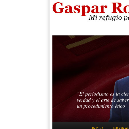
"El periodismo es la cie
verdad y el arte de sabe
un procedimiento ético"
Menú principal
INICIO
BIOGRAF
IR AL CONTENIDO PRINC
IR AL CONTENIDO SECUN