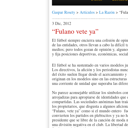
Gaspar Rosety
>
Artículos
>
La Razón
> “Fula
3 Dic, 2012
“Fulano vete ya”
El fútbol siempre encierra una colisión de opin
de las entidades, otros llevan a cabo la difícil 
medios; pero todos gozan de opinión y, algunos 
y fija posiciones deportivas, económicas, socia
El fútbol se ha sustentado en varios modelos ju
Los directivos, la afición y los periodistas nu
del éxito suelen llegar desde el acercamiento y
originan en los modelos sino en las estructura
una corriente de unidad que superaba las difere
No parece aconsejable utilizar los símbolos c
arrojadizas para apropiarse de identidades que 
compartidas. Las sociedades anónimas han traíd
los propietarios, que disgusta a algunos aficion
“Fulano, vete ya” como si el mundo entero fue
convierten los partidos en plebiscitos y ya no 
presidente que se libre de la canción de moda m
una división negativa en el club. La libertad d