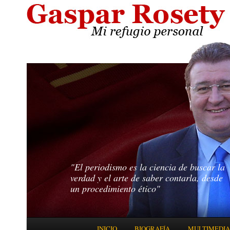
"El periodismo es la ciencia de buscar la
verdad y el arte de saber contarla, desde
un procedimiento ético"
Menú principal
INICIO
BIOGRAFÍA
MULTIMEDIA
IR AL CONTENIDO PRINCIPAL
IR AL CONTENIDO SECUNDARIO