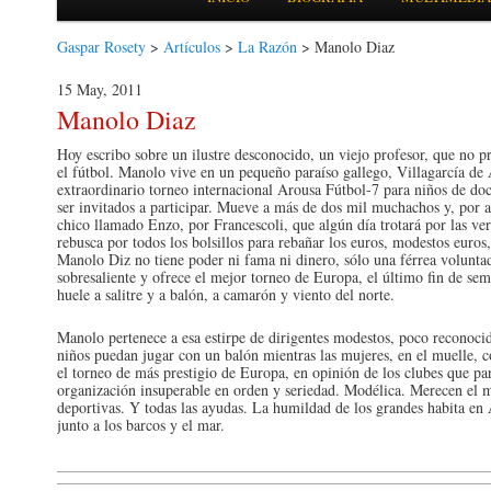
Gaspar Rosety
>
Artículos
>
La Razón
> Manolo Diaz
15 May, 2011
Manolo Diaz
Hoy escribo sobre un ilustre desconocido, un viejo profesor, que no 
el fútbol. Manolo vive en un pequeño paraíso gallego, Villagarcía de 
extraordinario torneo internacional Arousa Fútbol-7 para niños de d
ser invitados a participar. Mueve a más de dos mil muchachos y, por
chico llamado Enzo, por Francescoli, que algún día trotará por las ve
rebusca por todos los bolsillos para rebañar los euros, modestos euros
Manolo Diz no tiene poder ni fama ni dinero, sólo una férrea volunta
sobresaliente y ofrece el mejor torneo de Europa, el último fin de sem
huele a salitre y a balón, a camarón y viento del norte.
Manolo pertenece a esa estirpe de dirigentes modestos, poco reconocid
niños puedan jugar con un balón mientras las mujeres, en el muelle, c
el torneo de más prestigio de Europa, en opinión de los clubes que par
organización insuperable en orden y seriedad. Modélica. Merecen el m
deportivas. Y todas las ayudas. La humildad de los grandes habita e
junto a los barcos y el mar.