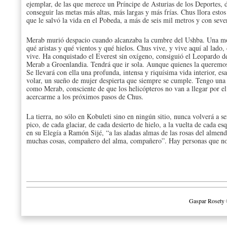
ejemplar, de las que merece un Príncipe de Asturias de los Deportes, d
conseguir las metas más altas, más largas y más frías. Chus llora est
que le salvó la vida en el Pobeda, a más de seis mil metros y con seve
Merab murió despacio cuando alcanzaba la cumbre del Ushba. Una mo
qué aristas y qué vientos y qué hielos. Chus vive, y vive aquí al lado
vive. Ha conquistado el Everest sin oxígeno, consiguió el Leopardo d
Merab a Groenlandia. Tendrá que ir sola. Aunque quienes la queremos
Se llevará con ella una profunda, intensa y riquísima vida interior, esa
volar, un sueño de mujer despierta que siempre se cumple. Tengo una
como Merab, consciente de que los helicópteros no van a llegar por el 
acercarme a los próximos pasos de Chus.
La tierra, no sólo en Kobuleti sino en ningún sitio, nunca volverá a 
pico, de cada glaciar, de cada desierto de hielo, a la vuelta de cada 
en su Elegía a Ramón Sijé, “a las aladas almas de las rosas del almen
muchas cosas, compañero del alma, compañero”. Hay personas que no
Gaspar Rosety 