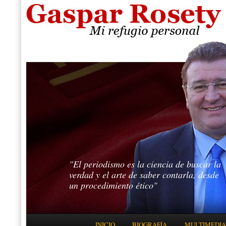
"El periodismo es la ciencia de buscar la
verdad y el arte de saber contarla, desde
un procedimiento ético"
Menú principal
INICIO
BIOGRAFÍA
MULTIMEDIA
IR AL CONTENIDO PRINCIPAL
IR AL CONTENIDO SECUNDARIO