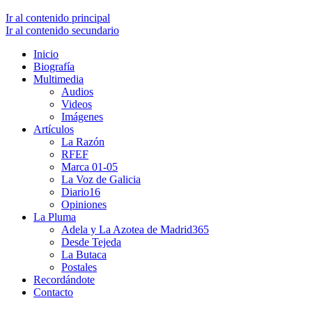
Ir al contenido principal
Ir al contenido secundario
Inicio
Biografía
Multimedia
Audios
Videos
Imágenes
Artículos
La Razón
RFEF
Marca 01-05
La Voz de Galicia
Diario16
Opiniones
La Pluma
Adela y La Azotea de Madrid365
Desde Tejeda
La Butaca
Postales
Recordándote
Contacto