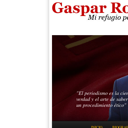
"El periodismo es la cie
verdad y el arte de sabe
un procedimiento ético"
Menú principal
INICIO
BIOGRAF
IR AL CONTENIDO PRINC
IR AL CONTENIDO SECUN