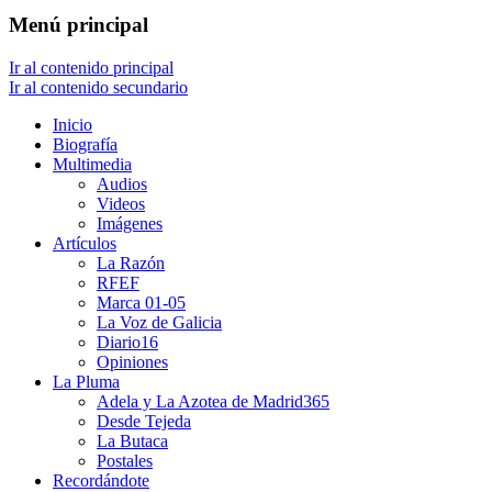
Menú principal
Ir al contenido principal
Ir al contenido secundario
Inicio
Biografía
Multimedia
Audios
Videos
Imágenes
Artículos
La Razón
RFEF
Marca 01-05
La Voz de Galicia
Diario16
Opiniones
La Pluma
Adela y La Azotea de Madrid365
Desde Tejeda
La Butaca
Postales
Recordándote