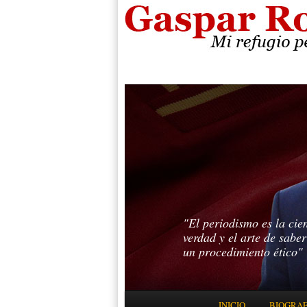
"El periodismo es la cie
verdad y el arte de sabe
un procedimiento ético"
Menú principal
INICIO
BIOGRAF
IR AL CONTENIDO PRINC
IR AL CONTENIDO SECUN