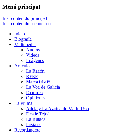
Menú principal
Ir al contenido principal
Ir al contenido secundario
Inicio
Biografía
Multimedia
Audios
Videos
Imágenes
Artículos
La Razón
RFEF
Marca 01-05
La Voz de Galicia
Diario16
Opiniones
La Pluma
Adela y La Azotea de Madrid365
Desde Tejeda
La Butaca
Postales
Recordándote