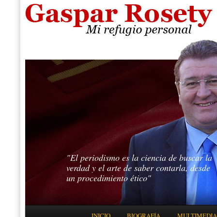
"El periodismo es la ciencia de buscar la
verdad y el arte de saber contarla, desde
un procedimiento ético"
Menú principal
INICIO
BIOGRAFÍA
MULTIMEDIA
IR AL CONTENIDO PRINCIPAL
IR AL CONTENIDO SECUNDARIO