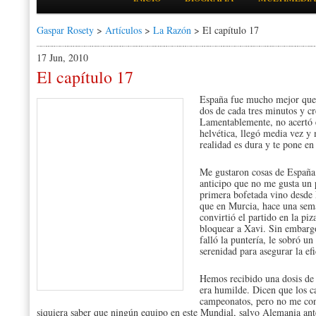
Gaspar Rosety
>
Artículos
>
La Razón
> El capítulo 17
17 Jun, 2010
El capítulo 17
España fue mucho mejor que 
dos de cada tres minutos y c
Lamentablemente, no acertó 
helvética, llegó media vez y 
realidad es dura y te pone en 
Me gustaron cosas de España 
anticipo que no me gusta un 
primera bofetada vino desde 
que en Murcia, hace una sema
convirtió el partido en la piz
bloquear a Xavi. Sin embargo
falló la puntería, le sobró un
serenidad para asegurar la efi
Hemos recibido una dosis de 
era humilde. Dicen que los 
campeonatos, pero no me con
siquiera saber que ningún equipo en este Mundial, salvo Alemania ant