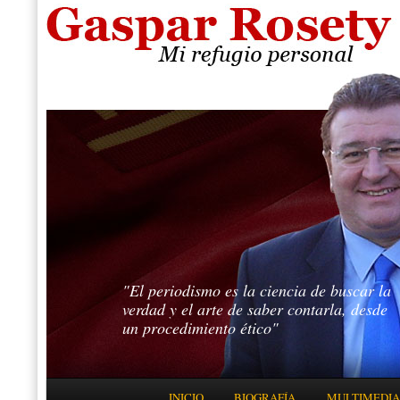
"El periodismo es la ciencia de buscar la
verdad y el arte de saber contarla, desde
un procedimiento ético"
Menú principal
INICIO
BIOGRAFÍA
MULTIMEDIA
IR AL CONTENIDO PRINCIPAL
IR AL CONTENIDO SECUNDARIO