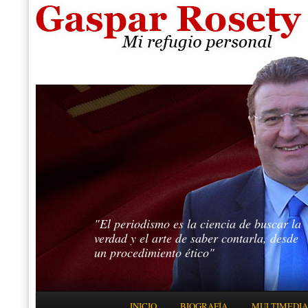
"El periodismo es la ciencia de buscar la
verdad y el arte de saber contarla, desde
un procedimiento ético"
Menú principal
INICIO
BIOGRAFÍA
MULTIMEDIA
IR AL CONTENIDO PRINCIPAL
IR AL CONTENIDO SECUNDARIO