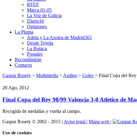
RFEF
Marca 01-05
La Voz de Galicia
Diario16
Opiniones
La Pluma
Adela y La Azotea de Madrid365
Desde Tejeda
La Butaca
Postales
Recordándote
Contacto
Gaspar Rosety
>
Multimedia
>
Audios
>
Goles
> Final Copa del Rey 
20 Ago, 2012
Final Copa del Rey 98/99 Valencia 3-0 Atletico de Ma
Recogida de medallas y vuelta al campo.
Gaspar Rosety © 2002 - 2015
|
Aviso legal
|
Mapa web
|
Uso de cookies