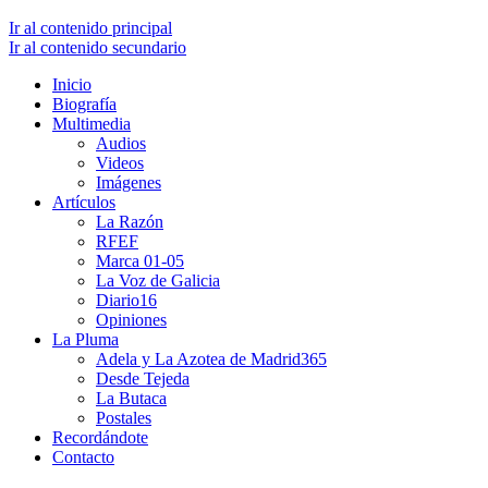
Ir al contenido principal
Ir al contenido secundario
Inicio
Biografía
Multimedia
Audios
Videos
Imágenes
Artículos
La Razón
RFEF
Marca 01-05
La Voz de Galicia
Diario16
Opiniones
La Pluma
Adela y La Azotea de Madrid365
Desde Tejeda
La Butaca
Postales
Recordándote
Contacto