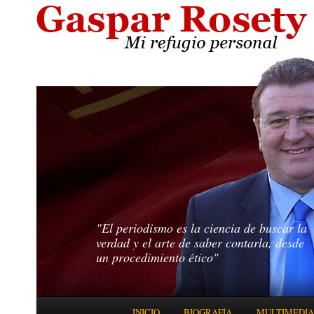
"El periodismo es la ciencia de buscar la
verdad y el arte de saber contarla, desde
un procedimiento ético"
Menú principal
INICIO
BIOGRAFÍA
MULTIMEDIA
IR AL CONTENIDO PRINCIPAL
IR AL CONTENIDO SECUNDARIO