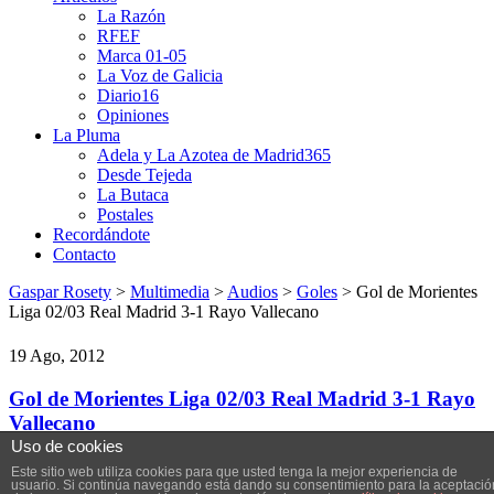
La Razón
RFEF
Marca 01-05
La Voz de Galicia
Diario16
Opiniones
La Pluma
Adela y La Azotea de Madrid365
Desde Tejeda
La Butaca
Postales
Recordándote
Contacto
Gaspar Rosety
>
Multimedia
>
Audios
>
Goles
> Gol de Morientes
Liga 02/03 Real Madrid 3-1 Rayo Vallecano
19 Ago, 2012
Gol de Morientes Liga 02/03 Real Madrid 3-1 Rayo
Vallecano
Uso de cookies
Gol de Morientes Real Madrid 1-1 Rayo Vallecano
Este sitio web utiliza cookies para que usted tenga la mejor experiencia de
usuario. Si continúa navegando está dando su consentimiento para la aceptació