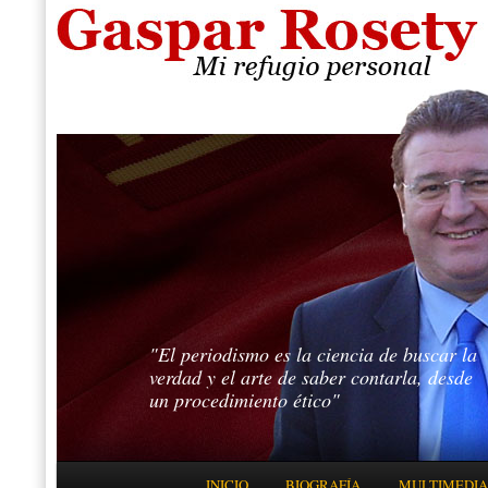
"El periodismo es la ciencia de buscar la
verdad y el arte de saber contarla, desde
un procedimiento ético"
Menú principal
INICIO
BIOGRAFÍA
MULTIMEDIA
IR AL CONTENIDO PRINCIPAL
IR AL CONTENIDO SECUNDARIO