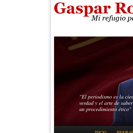
"El periodismo es la cie
verdad y el arte de sabe
un procedimiento ético"
Menú principal
INICIO
BIOGRAF
IR AL CONTENIDO PRINC
IR AL CONTENIDO SECUN