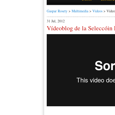
Gaspar Rosety
>
Multimedia
>
Videos
> Vídeob
31 Jul, 2012
Vídeoblog de la Seleccóin 