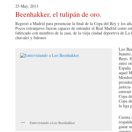
23 May, 2013
Beenhakker, el tulipán de oro.
Regresó a Madrid para presenciar la final de la Copa del Rey y los afic
Pocos extranjeros fueron capaces de entender el Real Madrid como es
fabricado con mimbres de la casa, de la vieja ciudad deportiva de La 
chavales y balones.
Leo Bee
Juanito
Buyo, H
entre ot
España 
aquel M
Mendoza
preside
justicia
entrenó 
Copa de
Copa de
la liga 
Cuenta 
respald
Entrevistando a Leo Beenhakker
ganar un
quienes 