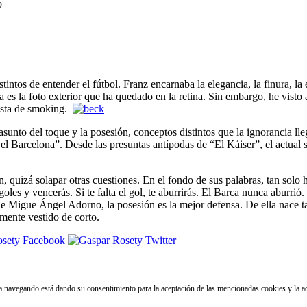
o
tos de entender el fútbol. Franz encarnaba la elegancia, la finura, la 
. Esa es la foto exterior que ha quedado en la retina. Sin embargo, he vi
lista de smoking.
sunto del toque y la posesión, conceptos distintos que la ignorancia lle
l Barcelona”. Desde las presuntas antípodas de “El Káiser”, el actual
, quizá solapar otras cuestiones. En el fondo de sus palabras, tan solo
oles y vencerás. Si te falta el gol, te aburrirás. El Barca nunca aburrió
ble Migue Ángel Adorno, la posesión es la mejor defensa. De ella nace 
ente vestido de corto.
núa navegando está dando su consentimiento para la aceptación de las mencionadas cookies y la 