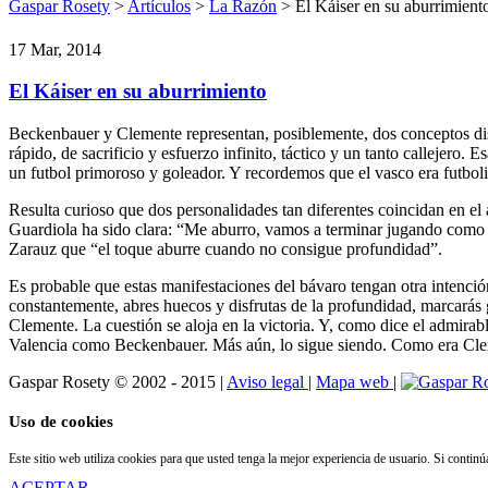
Gaspar Rosety
>
Artículos
>
La Razón
> El Káiser en su aburrimient
17 Mar, 2014
El Káiser en su aburrimiento
Beckenbauer y Clemente representan, posiblemente, dos conceptos distin
rápido, de sacrificio y esfuerzo infinito, táctico y un tanto callejero
un futbol primoroso y goleador. Y recordemos que el vasco era futbo
Resulta curioso que dos personalidades tan diferentes coincidan en el a
Guardiola ha sido clara: “Me aburro, vamos a terminar jugando como e
Zarauz que “el toque aburre cuando no consigue profundidad”.
Es probable que estas manifestaciones del bávaro tengan otra intención
constantemente, abres huecos y disfrutas de la profundidad, marcarás g
Clemente. La cuestión se aloja en la victoria. Y, como dice el admira
Valencia como Beckenbauer. Más aún, lo sigue siendo. Como era Clem
Gaspar Rosety © 2002 - 2015
|
Aviso legal
|
Mapa web
|
Uso de cookies
Este sitio web utiliza cookies para que usted tenga la mejor experiencia de usuario. Si conti
ACEPTAR