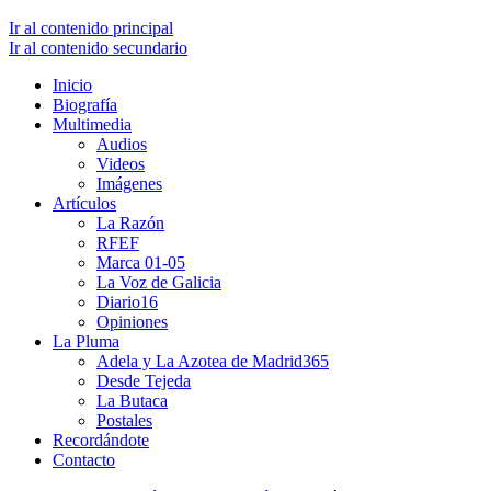
Ir al contenido principal
Ir al contenido secundario
Inicio
Biografía
Multimedia
Audios
Videos
Imágenes
Artículos
La Razón
RFEF
Marca 01-05
La Voz de Galicia
Diario16
Opiniones
La Pluma
Adela y La Azotea de Madrid365
Desde Tejeda
La Butaca
Postales
Recordándote
Contacto