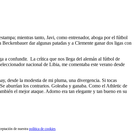
estampa; mientras tanto, Javi, como entrenador, aboga por el fútbol
sto a Beckenbauer dar algunas patadas y a Clemente ganar dos ligas con
ga a confundir. La crítica que nos llega del alemán al fútbol de
 seleccionador nacional de Libia, me comentaba este verano desde
 hay, desde la modestia de mi pluma, una divergencia. Si tocas
. Se aburrían los contrarios. Goleaba y ganaba. Como el Athletic de
también el mejor ataque. Adorno era tan elegante y tan bueno en su
aceptación de nuestra
política de cookies