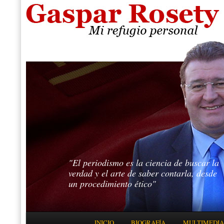
"El periodismo es la ciencia de buscar la
verdad y el arte de saber contarla, desde
un procedimiento ético"
Menú principal
INICIO
BIOGRAFÍA
MULTIMEDIA
IR AL CONTENIDO PRINCIPAL
IR AL CONTENIDO SECUNDARIO