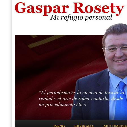
"El periodismo es la ciencia de buscar la
verdad y el arte de saber contarla, desde
un procedimiento ético"
Menú principal
INICIO
BIOGRAFÍA
MULTIMEDIA
IR AL CONTENIDO PRINCIPAL
IR AL CONTENIDO SECUNDARIO