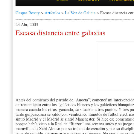
Gaspar Rosety
>
Artículos
>
La Voz de Galicia
> Escasa distancia ent
23 Abr, 2003
Escasa distancia entre galaxias
Antes del comienzo del partido de “Anoeta”, comencé mi intervenció
enfrentamiento entre los “galácticos blancos y los galácticos blanquiaz
manera cuando los otros, ganando, se situaban a tres puntos. Y tres pu
tarde guipuzcoana se saldo con veinticinco minutos de fútbol eléctric
sintió Madrid y el Madrid se sintió Manchester. Si hice ese comentari
porque había visto a la Real en “Riazor” una semana antes y su juego
maravillando Xabi Alonso por su trabajo de creación y por su disciplin
para, de seguido, desmarcarse y volver a ofrecerse. No creo que exag