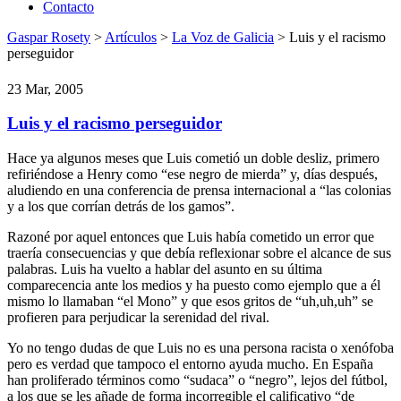
Contacto
Gaspar Rosety
>
Artículos
>
La Voz de Galicia
> Luis y el racismo
perseguidor
23 Mar, 2005
Luis y el racismo perseguidor
Hace ya algunos meses que Luis cometió un doble desliz, primero
refiriéndose a Henry como “ese negro de mierda” y, días después,
aludiendo en una conferencia de prensa internacional a “las colonias
y a los que corrían detrás de los gamos”.
Razoné por aquel entonces que Luis había cometido un error que
traería consecuencias y que debía reflexionar sobre el alcance de sus
palabras. Luis ha vuelto a hablar del asunto en su última
comparecencia ante los medios y ha puesto como ejemplo que a él
mismo lo llamaban “el Mono” y que esos gritos de “uh,uh,uh” se
profieren para perjudicar la serenidad del rival.
Yo no tengo dudas de que Luis no es una persona racista o xenófoba
pero es verdad que tampoco el entorno ayuda mucho. En España
han proliferado términos como “sudaca” o “negro”, lejos del fútbol,
a los que se les añade de forma incorregible el calificativo “de