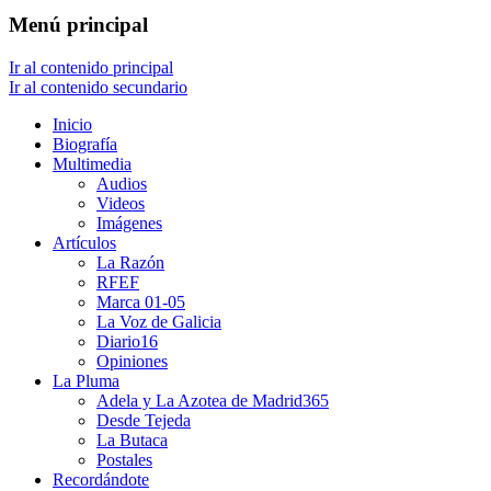
Menú principal
Ir al contenido principal
Ir al contenido secundario
Inicio
Biografía
Multimedia
Audios
Videos
Imágenes
Artículos
La Razón
RFEF
Marca 01-05
La Voz de Galicia
Diario16
Opiniones
La Pluma
Adela y La Azotea de Madrid365
Desde Tejeda
La Butaca
Postales
Recordándote