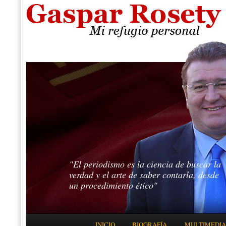
"El periodismo es la ciencia de buscar la
verdad y el arte de saber contarla, desde
un procedimiento ético"
Menú principal
INICIO
BIOGRAFÍA
MULTIMEDIA
IR AL CONTENIDO PRINCIPAL
IR AL CONTENIDO SECUNDARIO