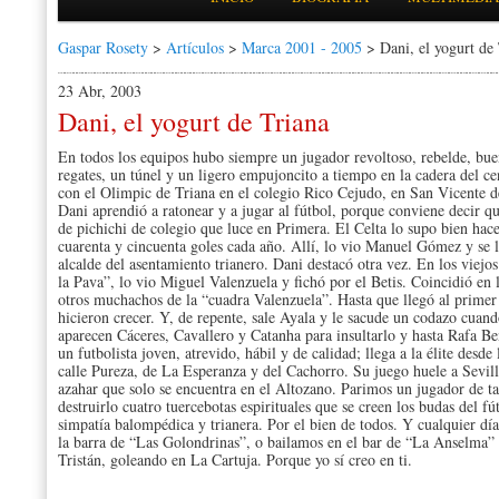
Gaspar Rosety
>
Artículos
>
Marca 2001 - 2005
> Dani, el yogurt de 
23 Abr, 2003
Dani, el yogurt de Triana
En todos los equipos hubo siempre un jugador revoltoso, rebelde, bue
regates, un túnel y un ligero empujoncito a tiempo en la cadera del c
con el Olimpic de Triana en el colegio Rico Cejudo, en San Vicente de
Dani aprendió a ratonear y a jugar al fútbol, porque conviene decir qu
de pichichi de colegio que luce en Primera. El Celta lo supo bien ha
cuarenta y cincuenta goles cada año. Allí, lo vio Manuel Gómez y se l
alcalde del asentamiento trianero. Dani destacó otra vez. En los viejo
la Pava”, lo vio Miguel Valenzuela y fichó por el Betis. Coincidió en 
otros muchachos de la “cuadra Valenzuela”. Hasta que llegó al primer
hicieron crecer. Y, de repente, sale Ayala y le sacude un codazo cuando
aparecen Cáceres, Cavallero y Catanha para insultarlo y hasta Rafa Bení
un futbolista joven, atrevido, hábil y de calidad; llega a la élite desde
calle Pureza, de La Esperanza y del Cachorro. Su juego huele a Sevil
azahar que solo se encuentra en el Altozano. Parimos un jugador de t
destruirlo cuatro tuercebotas espirituales que se creen los budas del fú
simpatía balompédica y trianera. Por el bien de todos. Y cualquier dí
la barra de “Las Golondrinas”, o bailamos en el bar de “La Anselma” 
Tristán, goleando en La Cartuja. Porque yo sí creo en ti.