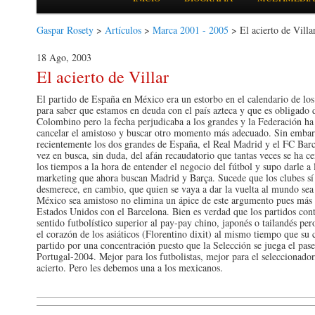
Gaspar Rosety
>
Artículos
>
Marca 2001 - 2005
> El acierto de Villa
18 Ago, 2003
El acierto de Villar
El partido de España en México era un estorbo en el calendario de los
para saber que estamos en deuda con el país azteca y que es obligado d
Colombino pero la fecha perjudicaba a los grandes y la Federación ha s
cancelar el amistoso y buscar otro momento más adecuado. Sin embar
recientemente los dos grandes de España, el Real Madrid y el FC Barc
vez en busca, sin duda, del afán recaudatorio que tantas veces se ha ce
los tiempos a la hora de entender el negocio del fútbol y supo darle a
marketing que ahora buscan Madrid y Barça. Sucede que los clubes sí 
desmerece, en cambio, que quien se vaya a dar la vuelta al mundo sea 
México sea amistoso no elimina un ápice de este argumento pues más a
Estados Unidos con el Barcelona. Bien es verdad que los partidos con
sentido futbolístico superior al pay-pay chino, japonés o tailandés pe
el corazón de los asiáticos (Florentino dixit) al mismo tiempo que su c
partido por una concentración puesto que la Selección se juega el pas
Portugal-2004. Mejor para los futbolistas, mejor para el seleccionador
acierto. Pero les debemos una a los mexicanos.