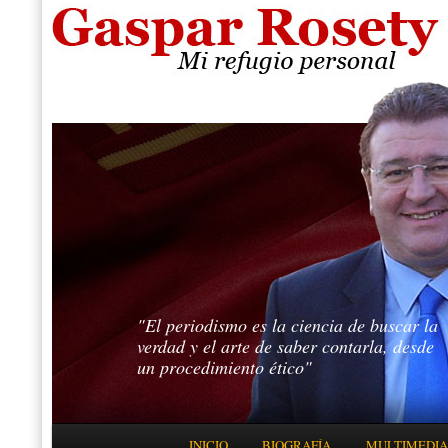
"El periodismo es la ciencia de buscar la
verdad y el arte de saber contarla, desde
un procedimiento ético"
Menú principal
INICIO
BIOGRAFÍA
MULTIMEDIA
IR AL CONTENIDO PRINCIPAL
IR AL CONTENIDO SECUNDARIO