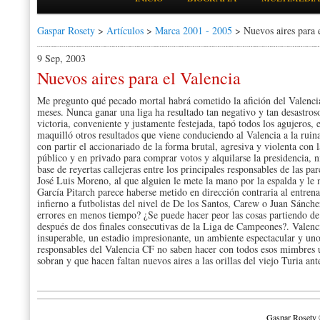
Gaspar Rosety
>
Artículos
>
Marca 2001 - 2005
> Nuevos aires para 
9 Sep, 2003
Nuevos aires para el Valencia
Me pregunto qué pecado mortal habrá cometido la afición del Valencia 
meses. Nunca ganar una liga ha resultado tan negativo y tan desastros
victoria, conveniente y justamente festejada, tapó todos los agujeros, 
maquilló otros resultados que viene conduciendo al Valencia a la rui
con partir el accionariado de la forma brutal, agresiva y violenta con 
público y en privado para comprar votos y alquilarse la presidencia, ni
base de reyertas callejeras entre los principales responsables de las p
José Luis Moreno, al que alguien le mete la mano por la espalda y le 
García Pitarch parece haberse metido en dirección contraria al entren
infierno a futbolistas del nivel de De los Santos, Carew o Juan Sánc
errores en menos tiempo? ¿Se puede hacer peor las cosas partiendo de
después de dos finales consecutivas de la Liga de Campeones?. Valenc
insuperable, un estadio impresionante, un ambiente espectacular y uno
responsables del Valencia CF no saben hacer con todos esos mimbres 
sobran y que hacen faltan nuevos aires a las orillas del viejo Turia ant
Gaspar Rosety 