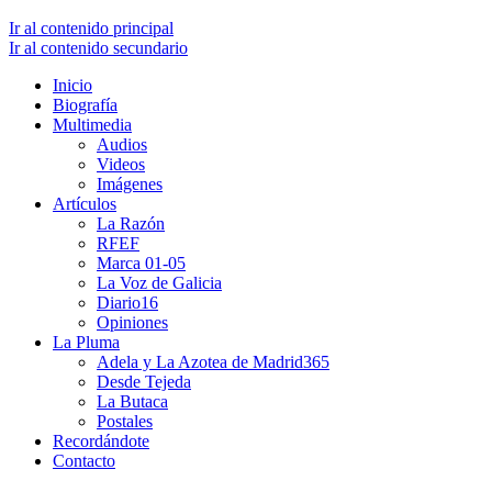
Ir al contenido principal
Ir al contenido secundario
Inicio
Biografía
Multimedia
Audios
Videos
Imágenes
Artículos
La Razón
RFEF
Marca 01-05
La Voz de Galicia
Diario16
Opiniones
La Pluma
Adela y La Azotea de Madrid365
Desde Tejeda
La Butaca
Postales
Recordándote
Contacto