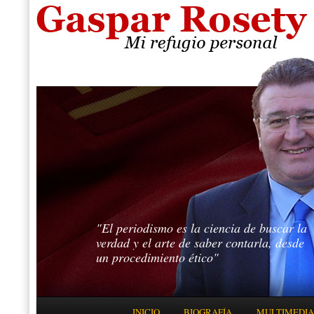
"El periodismo es la ciencia de buscar la
verdad y el arte de saber contarla, desde
un procedimiento ético"
Menú principal
INICIO
BIOGRAFÍA
MULTIMEDIA
IR AL CONTENIDO PRINCIPAL
IR AL CONTENIDO SECUNDARIO