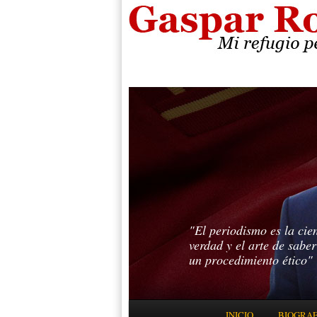
"El periodismo es la cie
verdad y el arte de sabe
un procedimiento ético"
Menú principal
INICIO
BIOGRAF
IR AL CONTENIDO PRINC
IR AL CONTENIDO SECUN