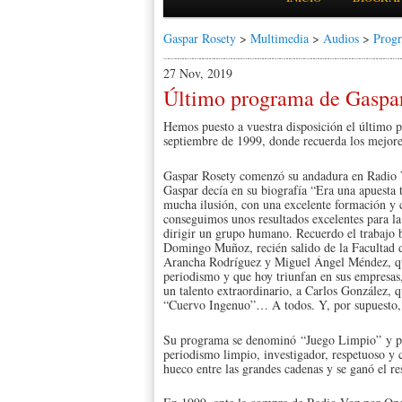
Gaspar Rosety
>
Multimedia
>
Audios
>
Prog
27 Nov, 2019
Último programa de Gaspa
Hemos puesto a vuestra disposición el último 
septiembre de 1999, donde recuerda los mejore
Gaspar Rosety comenzó su andadura en Radio Vo
Gaspar decía en su biografía “Era una apuest
mucha ilusión, con una excelente formación y c
conseguimos unos resultados excelentes para la
dirigir un grupo humano. Recuerdo el trabajo b
Domingo Muñoz, recién salido de la Facultad d
Arancha Rodríguez y Miguel Ángel Méndez, que
periodismo y que hoy triunfan en sus empresas
un talento extraordinario, a Carlos González, 
“Cuervo Ingenuo”… A todos. Y, por supuesto, a
Su programa se denominó “Juego Limpio” y pres
periodismo limpio, investigador, respetuoso y
hueco entre las grandes cadenas y se ganó el r