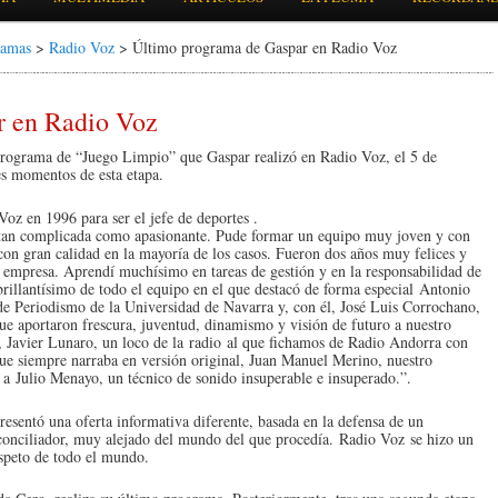
ramas
>
Radio Voz
> Último programa de Gaspar en Radio Voz
r en Radio Voz
programa de “Juego Limpio” que Gaspar realizó en Radio Voz, el 5 de
s momentos de esta etapa.
z en 1996 para ser el jefe de deportes .
a tan complicada como apasionante. Pude formar un equipo muy joven y con
on gran calidad en la mayoría de los casos. Fueron dos años muy felices y
 empresa. Aprendí muchísimo en tareas de gestión y en la responsabilidad de
rillantísimo de todo el equipo en el que destacó de forma especial Antonio
e Periodismo de la Universidad de Navarra y, con él, José Luis Corrochano,
 aportaron frescura, juventud, dinamismo y visión de futuro a nuestro
, Javier Lunaro, un loco de la radio al que fichamos de Radio Andorra con
que siempre narraba en versión original, Juan Manuel Merino, nuestro
 Julio Menayo, un técnico de sonido insuperable e insuperado.”.
entó una oferta informativa diferente, basada en la defensa de un
 conciliador, muy alejado del mundo del que procedía. Radio Voz se hizo un
espeto de todo el mundo.