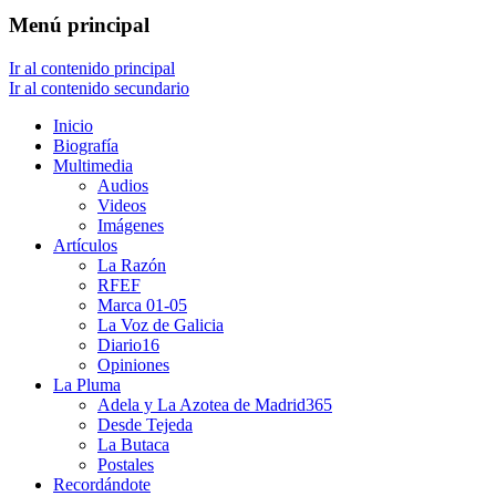
Menú principal
Ir al contenido principal
Ir al contenido secundario
Inicio
Biografía
Multimedia
Audios
Videos
Imágenes
Artículos
La Razón
RFEF
Marca 01-05
La Voz de Galicia
Diario16
Opiniones
La Pluma
Adela y La Azotea de Madrid365
Desde Tejeda
La Butaca
Postales
Recordándote