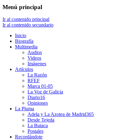
Menú principal
Ir al contenido principal
Ir al contenido secundario
Inicio
Biografía
Multimedia
Audios
Videos
Imágenes
Artículos
La Razón
RFEF
Marca 01-05
La Voz de Galicia
Diario16
Opiniones
La Pluma
Adela y La Azotea de Madrid365
Desde Tejeda
La Butaca
Postales
Recordándote