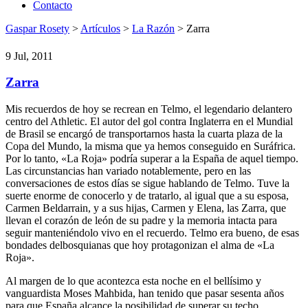
Contacto
Gaspar Rosety
>
Artículos
>
La Razón
> Zarra
9 Jul, 2011
Zarra
Mis recuerdos de hoy se recrean en Telmo, el legendario delantero
centro del Athletic. El autor del gol contra Inglaterra en el Mundial
de Brasil se encargó de transportarnos hasta la cuarta plaza de la
Copa del Mundo, la misma que ya hemos conseguido en Suráfrica.
Por lo tanto, «La Roja» podría superar a la España de aquel tiempo.
Las circunstancias han variado notablemente, pero en las
conversaciones de estos días se sigue hablando de Telmo. Tuve la
suerte enorme de conocerlo y de tratarlo, al igual que a su esposa,
Carmen Beldarrain, y a sus hijas, Carmen y Elena, las Zarra, que
llevan el corazón de león de su padre y la memoria intacta para
seguir manteniéndolo vivo en el recuerdo. Telmo era bueno, de esas
bondades delbosquianas que hoy protagonizan el alma de «La
Roja».
Al margen de lo que acontezca esta noche en el bellísimo y
vanguardista Moses Mahbida, han tenido que pasar sesenta años
para que España alcance la posibilidad de superar su techo,