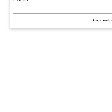
hipotecada.
Gaspar Rosety 