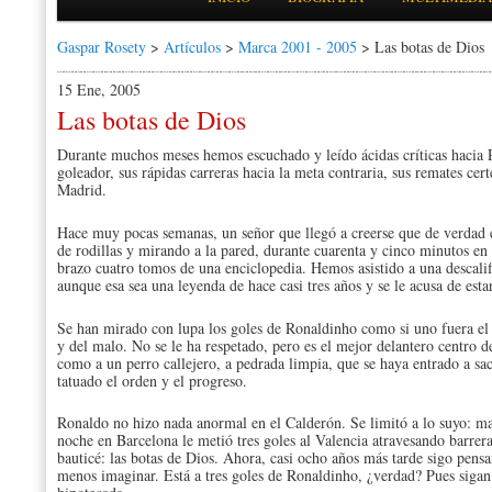
Gaspar Rosety
>
Artículos
>
Marca 2001 - 2005
> Las botas de Dios
15 Ene, 2005
Las botas de Dios
Durante muchos meses hemos escuchado y leído ácidas críticas hacia 
goleador, sus rápidas carreras hacia la meta contraria, sus remates ce
Madrid.
Hace muy pocas semanas, un señor que llegó a creerse que de verdad e
de rodillas y mirando a la pared, durante cuarenta y cinco minutos en 
brazo cuatro tomos de una enciclopedia. Hemos asistido a una descalif
aunque esa sea una leyenda de hace casi tres años y se le acusa de es
Se han mirado con lupa los goles de Ronaldinho como si uno fuera el 
y del malo. No se le ha respetado, pero es el mejor delantero centro 
como a un perro callejero, a pedrada limpia, que se haya entrado a sa
tatuado el orden y el progreso.
Ronaldo no hizo nada anormal en el Calderón. Se limitó a lo suyo: ma
noche en Barcelona le metió tres goles al Valencia atravesando barrer
bauticé: las botas de Dios. Ahora, casi ocho años más tarde sigo pens
menos imaginar. Está a tres goles de Ronaldinho, ¿verdad? Pues sigan