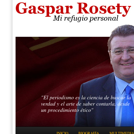
"El periodismo es la ciencia de buscar la
verdad y el arte de saber contarla, desde
un procedimiento ético"
Menú principal
INICIO
BIOGRAFÍA
MULTIMEDIA
IR AL CONTENIDO PRINCIPAL
IR AL CONTENIDO SECUNDARIO