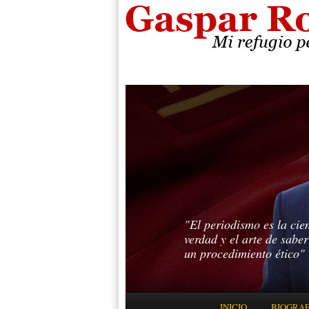
"El periodismo es la cie
verdad y el arte de sabe
un procedimiento ético"
Menú principal
INICIO
BIOGRAF
IR AL CONTENIDO PRINC
IR AL CONTENIDO SECUN