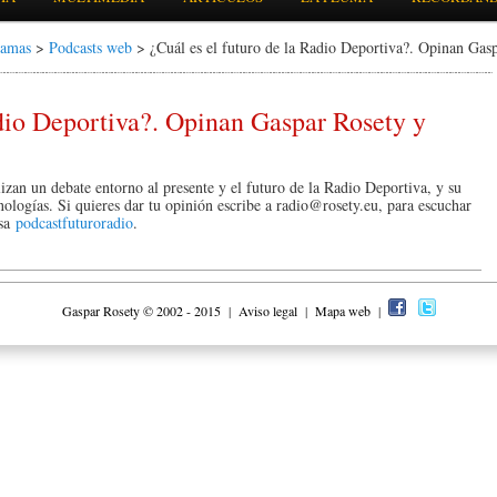
ramas
>
Podcasts web
> ¿Cuál es el futuro de la Radio Deportiva?. Opinan Ga
adio Deportiva?. Opinan Gaspar Rosety y
n un debate entorno al presente y el futuro de la Radio Deportiva, y su
nologías. Si quieres dar tu opinión escribe a radio@rosety.eu, para escuchar
lsa
podcastfuturoradio
.
Gaspar Rosety © 2002 - 2015
|
Aviso legal
|
Mapa web
|