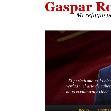
"El periodismo es la cie
verdad y el arte de sabe
un procedimiento ético"
Menú principal
INICIO
BIOGRAF
IR AL CONTENIDO PRINC
IR AL CONTENIDO SECUN