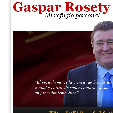
"El periodismo es la ciencia de buscar la
verdad y el arte de saber contarla, desde
un procedimiento ético"
Menú principal
INICIO
BIOGRAFÍA
MULTIMEDIA
IR AL CONTENIDO PRINCIPAL
IR AL CONTENIDO SECUNDARIO