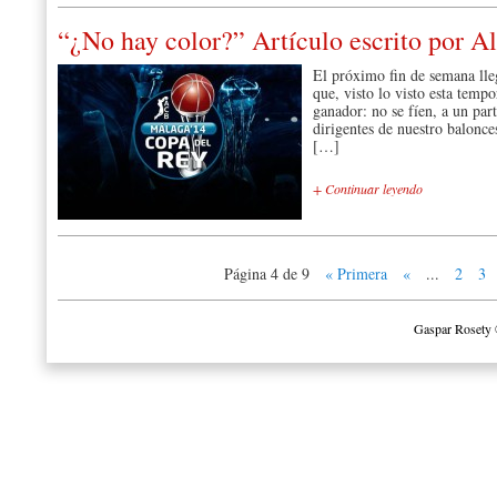
“¿No hay color?” Artículo escrito por Al
El próximo fin de semana lle
que, visto lo visto esta temp
ganador: no se fíen, a un par
dirigentes de nuestro balonc
[…]
+ Continuar leyendo
Página 4 de 9
« Primera
«
...
2
3
Gaspar Rosety 