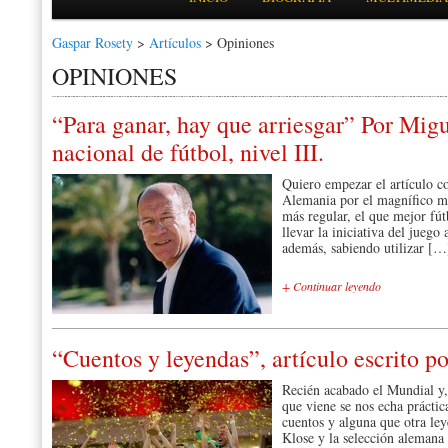
Gaspar Rosety
>
Artículos
>
Opiniones
OPINIONES
“Para ganar, hay que arriesgar” Por Mig
nacional de fútbol, nivel III.
Quiero empezar el artículo co
Alemania por el magnífico mu
más regular, el que mejor fú
llevar la iniciativa del juego
además, sabiendo utilizar […
+ Continuar leyendo
“Cuentos y leyendas”, artículo escrito p
Recién acabado el Mundial y,
que viene se nos echa práctic
cuentos y alguna que otra ley
Klose y la selección alemana